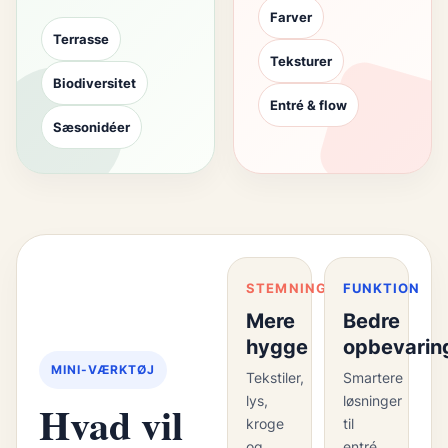
Farver
Terrasse
Teksturer
Biodiversitet
Entré & flow
Sæsonidéer
STEMNING
FUNKTION
Mere
Bedre
hygge
opbevarin
MINI-VÆRKTØJ
Tekstiler,
Smartere
lys,
løsninger
Hvad vil
kroge
til
og
entré,