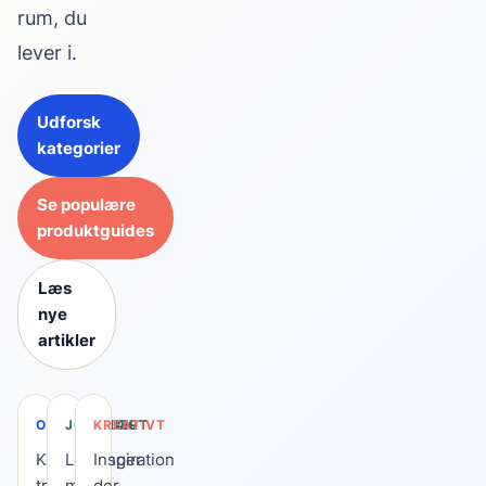
rum, du
lever i.
Udforsk
kategorier
Se populære
produktguides
Læs
nye
artikler
OVERSKUELIGT
JORDNÆRT
KREATIVT
Klare
Løsninger
Inspiration
trin,
med
der