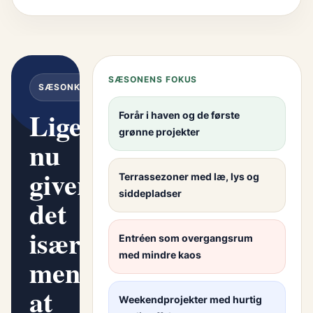
SÆSONENS FOKUS
SÆSONKOMPAS
Lige
Forår i haven og de første
grønne projekter
nu
giver
Terrassezoner med læ, lys og
siddepladser
det
især
Entréen som overgangsrum
med mindre kaos
mening
at
Weekendprojekter med hurtig