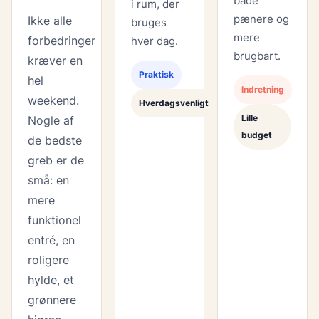
både
i rum, der
pænere og
Ikke alle
bruges
mere
forbedringer
hver dag.
brugbart.
kræver en
Praktisk
hel
Indretning
weekend.
Hverdagsvenligt
Lille
Nogle af
budget
de bedste
greb er de
små: en
mere
funktionel
entré, en
roligere
hylde, et
grønnere