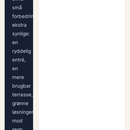
små
forbedringer
ekstra
synlige:
en
ryddelig
entré,
en
mere
brugbar
terrasse,
grønne
løsninger
mod
regn