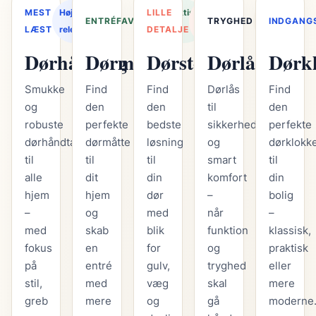
MEST
Høj
LILLE
Praktisk
Stor
Sikker
ENTRÉFAVORIT
TRYGHED
INDGANG
LÆST
relevans
DETALJE
valg
effekt
komfort
Dørhåndtag
Dørmåtte
Dørstopper
Dørlås
Dørk
Smukke
Find
Find
Dørlås
Find
og
den
den
til
den
robuste
perfekte
bedste
sikkerhed
perfekte
dørhåndtag
dørmåtte
løsning
og
dørklokk
til
til
til
smart
til
alle
dit
din
komfort
din
hjem
hjem
dør
–
bolig
–
og
med
når
–
med
skab
blik
funktion
klassisk,
fokus
en
for
og
praktisk
på
entré
gulv,
tryghed
eller
stil,
med
væg
skal
mere
greb
mere
og
gå
moderne