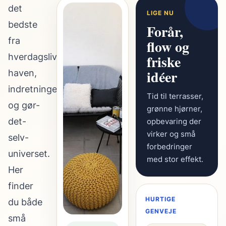
det
LIGE NU
bedste
Forår,
fra
flow og
hverdagslivet,
friske
idéer
haven,
indretningen
Tid til terrasser,
og gør-
grønne hjørner,
det-
opbevaring der
virker og små
selv-
forbedringer
universet.
med stor effekt.
Her
finder
HURTIGE
du både
GENVEJE
små