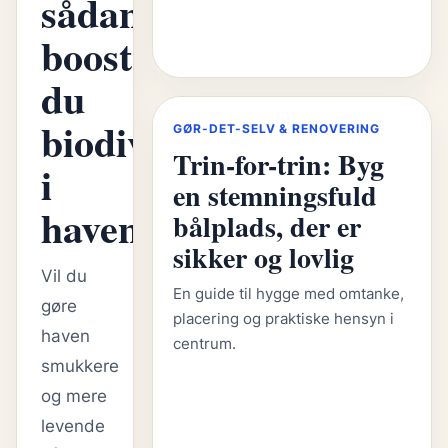
sådan
booster
du
biodiversiteten
GØR-DET-SELV & RENOVERING
Trin-for-trin: Byg
i
en stemningsfuld
haven
bålplads, der er
sikker og lovlig
Vil du
En guide til hygge med omtanke,
gøre
placering og praktiske hensyn i
haven
centrum.
smukkere
og mere
levende