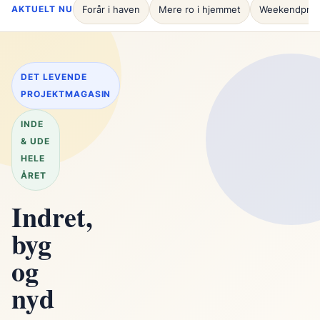
AKTUELT NU
Forår i haven
Mere ro i hjemmet
Weekendproj
DET LEVENDE
PROJEKTMAGASIN
INDE
& UDE
HELE
ÅRET
Indret,
byg
og
nyd