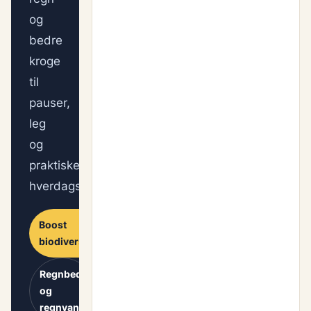
og
bedre
kroge
til
pauser,
leg
og
praktiske
hverdagsrutiner.
Boost
biodiversiteten
Regnbed
og
regnvand