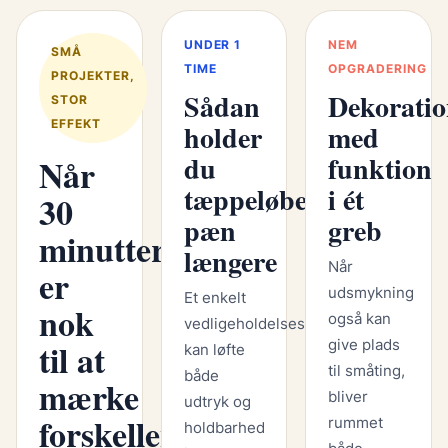
UNDER 1
NEM
SMÅ
TIME
OPGRADERING
PROJEKTER,
Sådan
Dekorati
STOR
EFFEKT
holder
med
du
funktion
Når
tæppeløberen
i ét
30
pæn
greb
minutter
længere
Når
er
udsmykning
Et enkelt
nok
også kan
vedligeholdelsesgreb
til at
give plads
kan løfte
til småting,
både
mærke
bliver
udtryk og
forskellen
rummet
holdbarhed