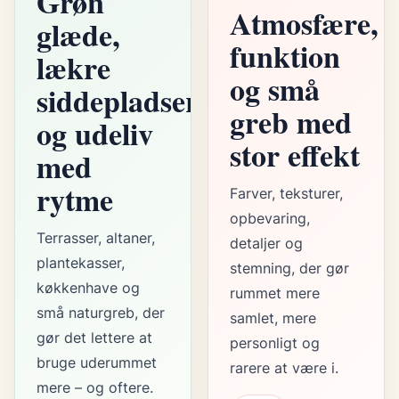
Grøn
Atmosfære,
glæde,
funktion
lækre
og små
siddepladser
greb med
og udeliv
stor effekt
med
rytme
Farver, teksturer,
opbevaring,
Terrasser, altaner,
detaljer og
plantekasser,
stemning, der gør
køkkenhave og
rummet mere
små naturgreb, der
samlet, mere
gør det lettere at
personligt og
bruge uderummet
rarere at være i.
mere – og oftere.