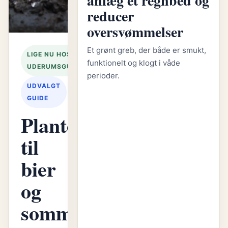
anlæg et regnbed og
reducer
oversvømmelser
Et grønt greb, der både er smukt,
LIGE NU HOS
funktionelt og klogt i våde
UDERUMSGUIDEN
perioder.
UDVALGT
GUIDE
Planteliste
til
bier
og
sommerfugle: