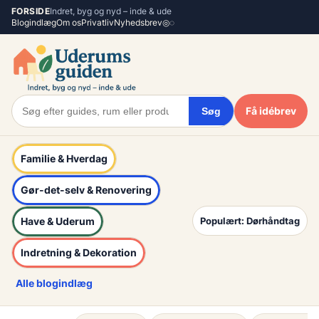
Spring
FORSIDE
Indret, byg og nyd – inde & ude
Blogindlæg
Om os
Privatliv
Nyhedsbrev
◎
◌
til
indhold
Få idébrev
Søg
Familie & Hverdag
Gør-det-selv & Renovering
Have & Uderum
Populært: Dørhåndtag
Indretning & Dekoration
Alle blogindlæg