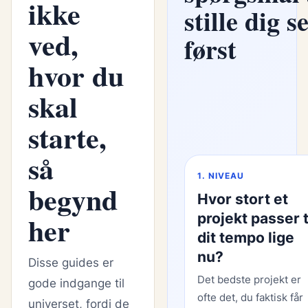
ikke
stille dig s
ved,
først
hvor du
skal
starte,
så
1. NIVEAU
begynd
Hvor stort et
her
projekt passer t
dit tempo lige
nu?
Disse guides er
Det bedste projekt er
gode indgange til
ofte det, du faktisk får
universet, fordi de