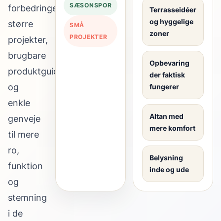
SÆSONSPOR
forbedringer,
Terrasseidéer
og hyggelige
større
SMÅ
zoner
PROJEKTER
projekter,
brugbare
Opbevaring
produktguides
der faktisk
og
fungerer
enkle
Altan med
genveje
mere komfort
til mere
ro,
Belysning
funktion
inde og ude
og
stemning
i de