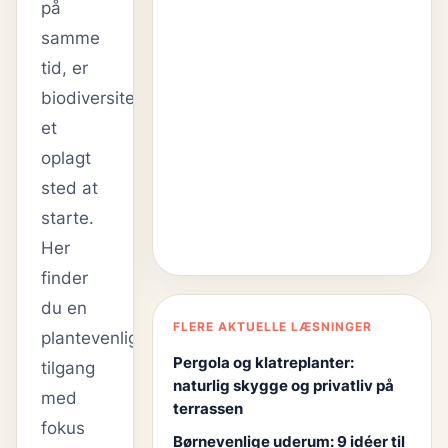
på
samme
tid, er
biodiversitet
et
oplagt
sted at
starte.
Her
finder
du en
FLERE AKTUELLE LÆSNINGER
plantevenlig
Pergola og klatreplanter:
tilgang
naturlig skygge og privatliv på
med
terrassen
fokus
Børnevenlige uderum: 9 idéer til