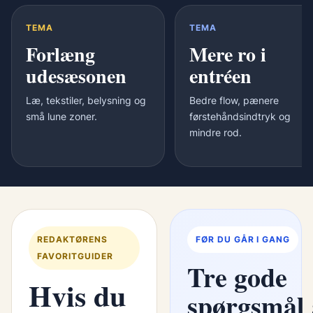
TEMA
TEMA
Forlæng
Mere ro i
udesæsonen
entréen
Læ, tekstiler, belysning og
Bedre flow, pænere
små lune zoner.
førstehåndsindtryk og
mindre rod.
REDAKTØRENS
FØR DU GÅR I GANG
FAVORITGUIDER
Tre gode
Hvis du
spørgsmål 