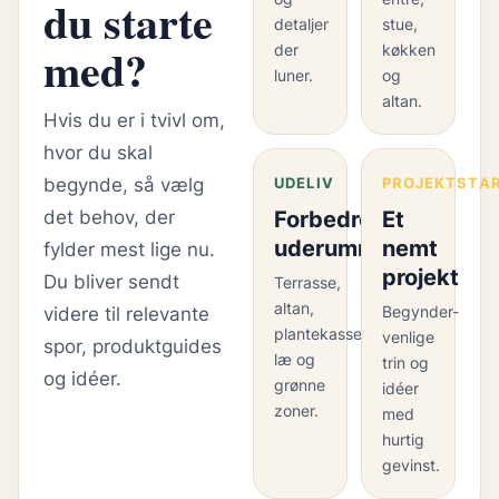
du starte
detaljer
stue,
med?
der
køkken
luner.
og
altan.
Hvis du er i tvivl om,
hvor du skal
begynde, så vælg
UDELIV
PROJEKTSTA
det behov, der
Forbedre
Et
uderummet
nemt
fylder mest lige nu.
projekt
Du bliver sendt
Terrasse,
altan,
Begynder-
videre til relevante
plantekasser,
venlige
spor, produktguides
læ og
trin og
og idéer.
grønne
idéer
zoner.
med
hurtig
gevinst.