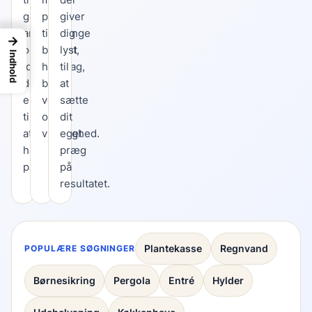
gode
plads
giver
arbejdsgange
til
dig
→
og
budget,
lyst
Indhold
idéer,
hverdag,
til
der
børn,
at
er
vejr
sætte
til
og
dit
at
virkelighed.
eget
handle
præg
på.
på
resultatet.
Plantekasse
Regnvand
POPULÆRE SØGNINGER
Børnesikring
Pergola
Entré
Hylder