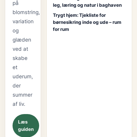
på
leg, læring og natur i baghaven
blomstring,
Trygt hjem: Tjekliste for
variation
børnesikring inde og ude – rum
for rum
og
glæden
ved at
skabe
et
uderum,
der
summer
af liv.
Læs
guiden