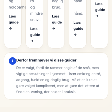
og
ro
daglig
hånd
Læs
holdbarhed.
og
brug.
i
guide
mindre
hånd.
→
Læs
Læs
snavs.
guide
guide
Læs
→
→
guide
Læs
→
guide
→
Derfor fremhæver vi disse guider
i
De er valgt, fordi de rammer nogle af de små, men
vigtige beslutninger i hjemmet – især omkring entré,
adgang, funktion og daglig brug. Målet er ikke at
gøre valget kompliceret, men at gøre det lettere at
finde en løsning, der holder i praksis.