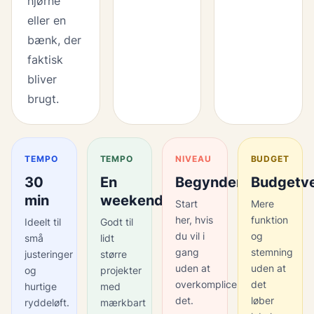
hjørne
eller en
bænk, der
faktisk
bliver
brugt.
TEMPO
TEMPO
NIVEAU
BUDGET
30
En
Begynder
Budgetve
min
weekend
Start
Mere
her, hvis
funktion
Ideelt til
Godt til
du vil i
og
små
lidt
gang
stemning
justeringer
større
uden at
uden at
og
projekter
overkomplicere
det
hurtige
med
det.
løber
ryddeløft.
mærkbart