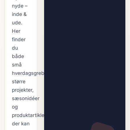
nyde –
inde &
ude.
Her
finder
du
både
små
hverdagsgreb,
større
projekter,
sæsonidéer
og
produktartikler,
der kan