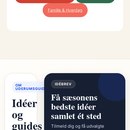
Familie & Hverdag
IDÉBREV
OM
UDERUMSGUIDEN
Få sæsonens
Idéer
bedste idéer
og
samlet ét sted
guides
Tilmeld dig og få udvalgte