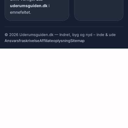
uderumsguiden.dk
i
emnefeltet.
© 2026 Uderumsguiden.dk — Indret, byg og nyd – inde & ude
Ansvarsfraskrivelse
Affiliateoplysning
Sitemap