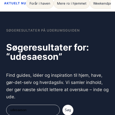
AKTUELT NU
Forår i haven
Mere ro i hjemmet
Weekendproj
SØGERESULTATER PÅ UDERUMSGUIDEN
Søgeresultater for:
“udesaeson”
Find guides, idéer og inspiration til hjem, have,
gør-det-selv og hverdagsliv. Vi samler indhold,
der gør næste skridt lettere at overskue – inde og
ude.
Søg
Søg