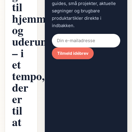
til
guides, små projekter, aktuelle
søgninger og brugbare
hjemmet
produktartikler direkte i
og
indbakken.
uderummet
– i
Tilmeld idébrev
et
tempo,
der
er
til
at