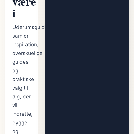
være
i
Uderumsguiden
samler
inspiration,
overskuelige
guides
og
praktiske
valg til
dig, der
vil
indrette,
bygge
og