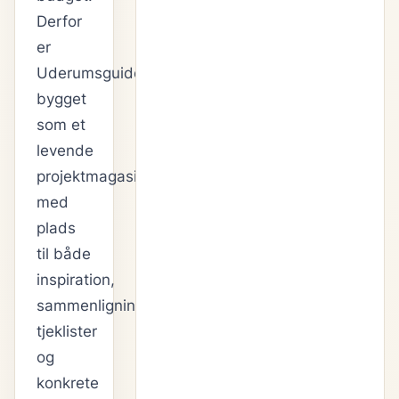
Derfor
er
Uderumsguiden
bygget
som et
levende
projektmagasin
med
plads
til både
inspiration,
sammenligninger,
tjeklister
og
konkrete