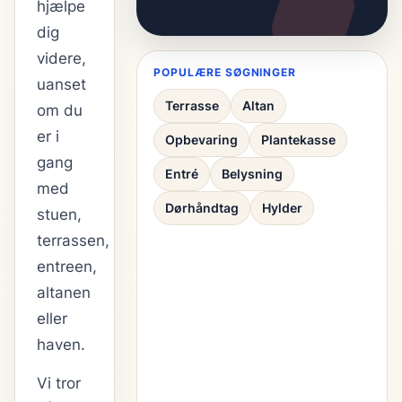
hjælpe
dig
videre,
POPULÆRE SØGNINGER
uanset
Terrasse
Altan
om du
er i
Opbevaring
Plantekasse
gang
Entré
Belysning
med
Dørhåndtag
Hylder
stuen,
terrassen,
entreen,
altanen
eller
haven.
Vi tror