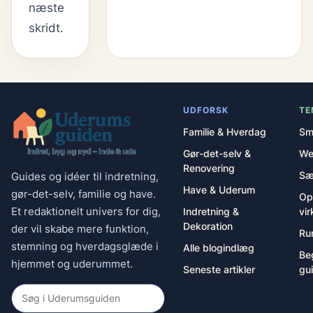
næste
skridt.
UDFORSK
TE
Familie & Hverdag
Sm
Gør-det-selv &
We
Renovering
Sæ
Guides og idéer til indretning,
Have & Uderum
gør-det-selv, familie og have.
Op
Et redaktionelt univers for dig,
Indretning &
vir
Dekoration
der vil skabe mere funktion,
Ru
stemning og hverdagsglæde i
Alle blogindlæg
Be
hjemmet og uderummet.
Seneste artikler
gu