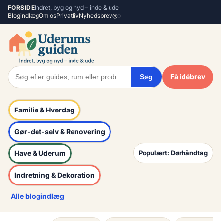
Spring
FORSIDE
Indret, byg og nyd – inde & ude
Blogindlæg
Om os
Privatliv
Nyhedsbrev
◎
◌
til
indhold
Få idébrev
Søg
Familie & Hverdag
Gør-det-selv & Renovering
Have & Uderum
Populært: Dørhåndtag
Indretning & Dekoration
Alle blogindlæg