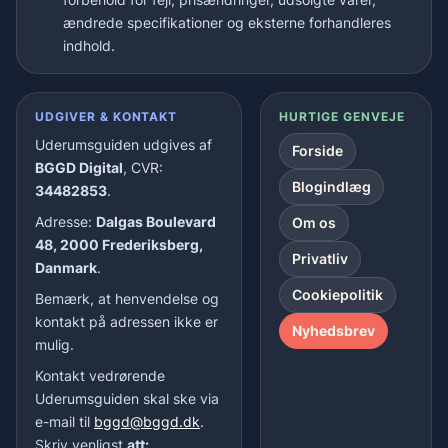
ændrede specifikationer og eksterne forhandleres
indhold.
UDGIVER & KONTAKT
HURTIGE GENVEJE
Uderumsguiden udgives af
Forside
BGGD Digital
, CVR:
Blogindlæg
34482853
.
Adresse:
Dalgas Boulevard
Om os
48, 2000 Frederiksberg,
Privatliv
Danmark
.
Cookiepolitik
Bemærk, at henvendelse og
kontakt på adressen ikke er
Nyhedsbrev
mulig.
Kontakt vedrørende
Uderumsguiden skal ske via
e-mail til
bggd@bggd.dk
.
Skriv venligst
att: