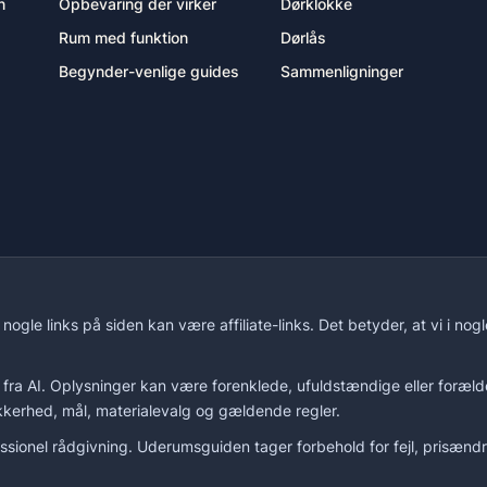
n
Opbevaring der virker
Dørklokke
Rum med funktion
Dørlås
Begynder-venlige guides
Sammenligninger
le links på siden kan være affiliate-links. Det betyder, at vi i nog
 fra AI. Oplysninger kan være forenklede, ufuldstændige eller forælde
ikkerhed, mål, materialevalg og gældende regler.
ssionel rådgivning. Uderumsguiden tager forbehold for fejl, prisændr