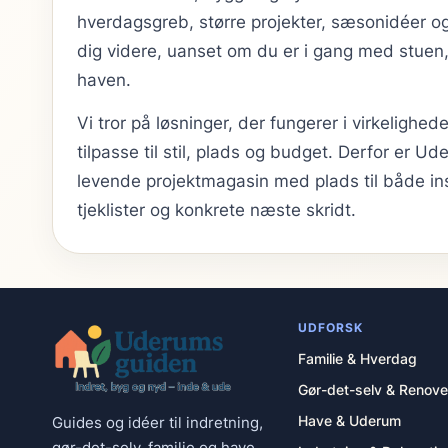
hverdagsgreb, større projekter, sæsonidéer og
dig videre, uanset om du er i gang med stuen, 
haven.
Vi tror på løsninger, der fungerer i virkeligh
tilpasse til stil, plads og budget. Derfor er 
levende projektmagasin med plads til både in
tjeklister og konkrete næste skridt.
UDFORSK
Familie & Hverdag
Gør-det-selv & Renove
Have & Uderum
Guides og idéer til indretning,
gør-det-selv, familie og have.