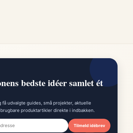
nens bedste idéer samlet ét
g få udvalgte guides, små projekter, aktuelle
brugbare produktartikler direkte i indbakken.
Tilmeld idébrev