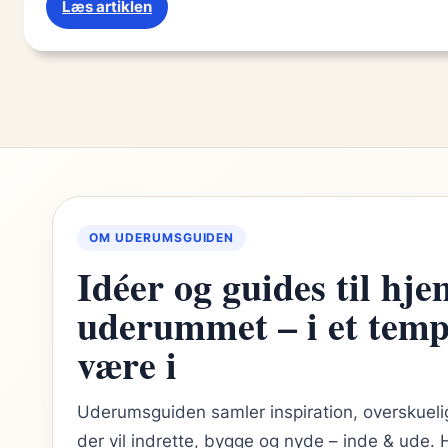
:
Læs artiklen
Find
den
perfekte
dørpal
til
dit
hjem
OM UDERUMSGUIDEN
Idéer og guides til hj
uderummet – i et tempo
være i
Uderumsguiden samler inspiration, overskuelige
der vil indrette, bygge og nyde – inde & ude.