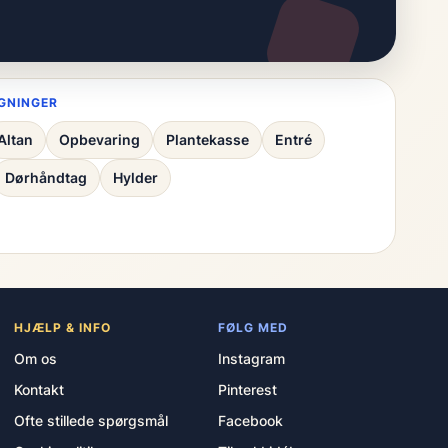
GNINGER
Altan
Opbevaring
Plantekasse
Entré
Dørhåndtag
Hylder
HJÆLP & INFO
FØLG MED
Om os
Instagram
Kontakt
Pinterest
Ofte stillede spørgsmål
Facebook