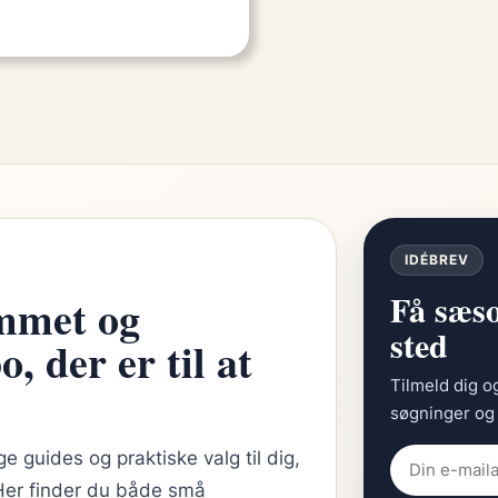
IDÉBREV
Få sæso
emmet og
sted
, der er til at
Tilmeld dig o
søgninger og 
 guides og praktiske valg til dig,
 Her finder du både små