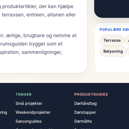
 produktartikler, der kan hjælpe
terrassen, entreen, altanen eller
POPULÆRE SØ
eden: ærlige, brugbare og nemme at
Terrasse
Uderumsguiden bygget som et
Belysning
spiration, sammenligninger,
TEMAER
PRODUKTGUIDES
Små projekter
Dørhåndtag
ring
Weekendprojekter
Dørstopper
Sæsonguides
Dørmåtte