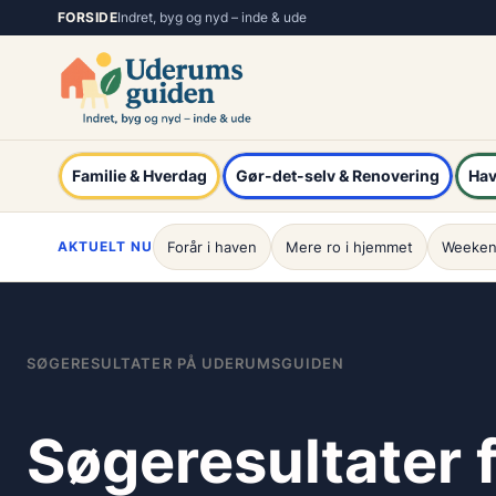
Spring
FORSIDE
Indret, byg og nyd – inde & ude
til
indhold
Familie & Hverdag
Gør-det-selv & Renovering
Hav
AKTUELT NU
Forår i haven
Mere ro i hjemmet
Weeken
SØGERESULTATER PÅ UDERUMSGUIDEN
Søgeresultater 