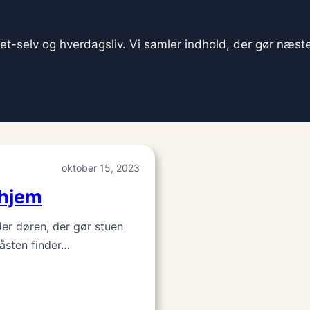
det-selv og hverdagsliv. Vi samler indhold, der gør næste
oktober 15, 2023
 hjem
r døren, der gør stuen
måsten finder…