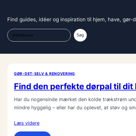
Find guides, idéer og inspiration til hjem, have, gør-
Søg
Søg
GØR-DET-SELV & RENOVERING
Find den perfekte dørpal til dit
Har du nogensinde mærket den kolde trækstrøm unde
mindre hyggelig – eller har du oplevet, at støv og s
Læs videre