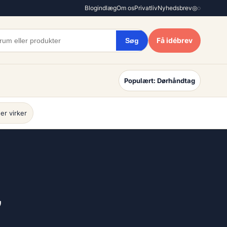
Blogindlæg
Om os
Privatliv
Nyhedsbrev
◎
◌
Få idébrev
Søg
Populært: Dørhåndtag
er virker
”