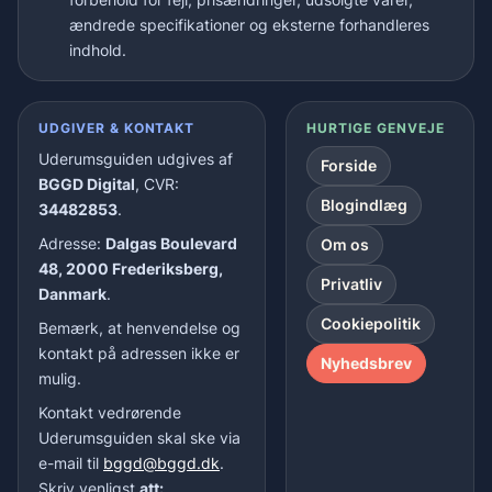
ændrede specifikationer og eksterne forhandleres
indhold.
UDGIVER & KONTAKT
HURTIGE GENVEJE
Uderumsguiden udgives af
Forside
BGGD Digital
, CVR:
Blogindlæg
34482853
.
Adresse:
Dalgas Boulevard
Om os
48, 2000 Frederiksberg,
Privatliv
Danmark
.
Cookiepolitik
Bemærk, at henvendelse og
kontakt på adressen ikke er
Nyhedsbrev
mulig.
Kontakt vedrørende
Uderumsguiden skal ske via
e-mail til
bggd@bggd.dk
.
Skriv venligst
att: