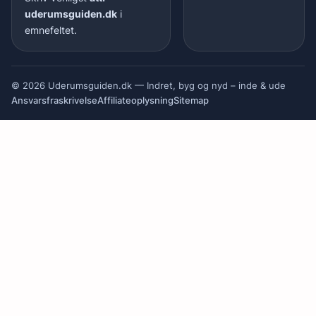
uderumsguiden.dk
i
emnefeltet.
© 2026 Uderumsguiden.dk — Indret, byg og nyd – inde & ude
Ansvarsfraskrivelse
Affiliateoplysning
Sitemap