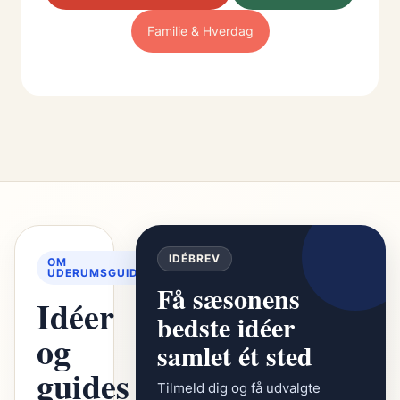
Familie & Hverdag
IDÉBREV
OM
UDERUMSGUIDEN
Få sæsonens
Idéer
bedste idéer
og
samlet ét sted
guides
Tilmeld dig og få udvalgte