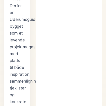
Derfor
er
Uderumsguiden
bygget
som et
levende
projektmagasin
med
plads
til både
inspiration,
sammenligninger,
tjeklister
og
konkrete