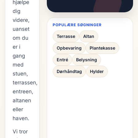
hjælpe
dig
videre,
POPULÆRE SØGNINGER
uanset
Terrasse
Altan
om du
er i
Opbevaring
Plantekasse
gang
Entré
Belysning
med
Dørhåndtag
Hylder
stuen,
terrassen,
entreen,
altanen
eller
haven.
Vi tror