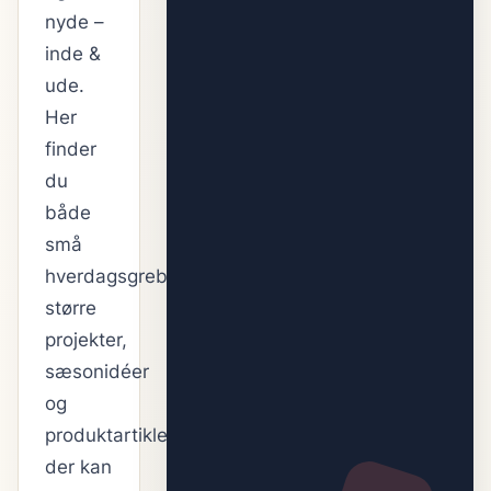
nyde –
inde &
ude.
Her
finder
du
både
små
hverdagsgreb,
større
projekter,
sæsonidéer
og
produktartikler,
der kan