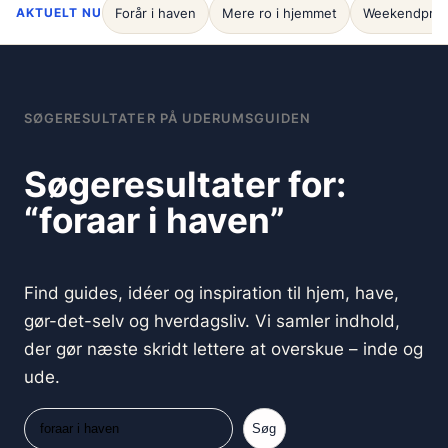
AKTUELT NU
Forår i haven
Mere ro i hjemmet
Weekendproj
SØGERESULTATER PÅ UDERUMSGUIDEN
Søgeresultater for:
“foraar i haven”
Find guides, idéer og inspiration til hjem, have,
gør-det-selv og hverdagsliv. Vi samler indhold,
der gør næste skridt lettere at overskue – inde og
ude.
Søg
Søg