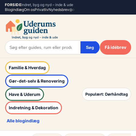
Spring
FORSIDE
Indret, byg og nyd – inde & ude
Blogindlæg
Om os
Privatliv
Nyhedsbrev
◎
◌
til
indhold
Få idébrev
Søg
Familie & Hverdag
Gør-det-selv & Renovering
Have & Uderum
Populært: Dørhåndtag
Indretning & Dekoration
Alle blogindlæg