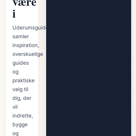
være
i
Uderumsguiden
samler
inspiration,
overskuelige
guides
og
praktiske
valg til
dig, der
vil
indrette,
bygge
og