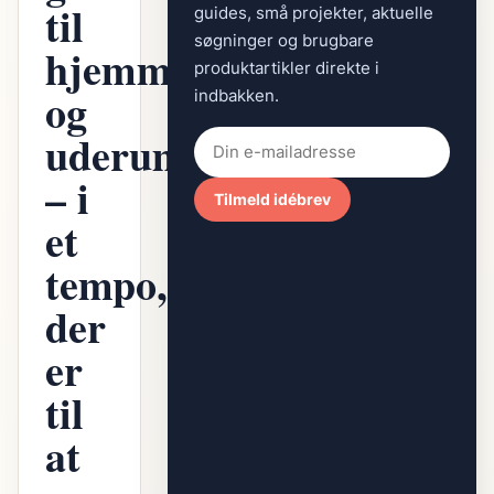
til
guides, små projekter, aktuelle
søgninger og brugbare
hjemmet
produktartikler direkte i
og
indbakken.
uderummet
– i
Tilmeld idébrev
et
tempo,
der
er
til
at