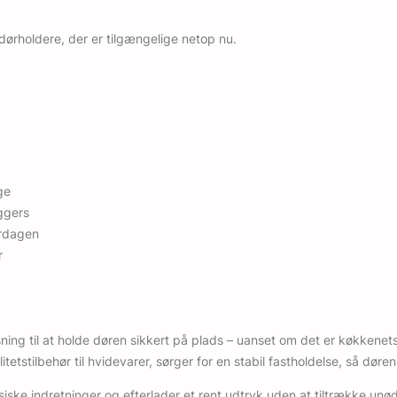
ørholdere, der er tilgængelige netop nu.
ge
yggers
erdagen
r
ning til at holde døren sikkert på plads – uanset om det er køkkene
ets­tilbehør til hvidevarer, sørger for en stabil fastholdelse, så døren
iske indretninger og efterlader et rent udtryk uden at tiltrække unø