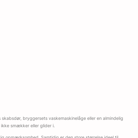
ts skabsdør, bryggersets vaskemaskinelåge eller en almindelig
 ikke smækker eller glider i.
dig opmærksomhed. Samtidig er den store størrelse ideel til