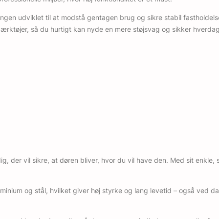
gen udviklet til at modstå gentagen brug og sikre stabil fastholdelse
rktøjer, så du hurtigt kan nyde en mere støjsvag og sikker hverdag
ig, der vil sikre, at døren bliver, hvor du vil have den. Med sit enk
inium og stål, hvilket giver høj styrke og lang levetid – også ved dag