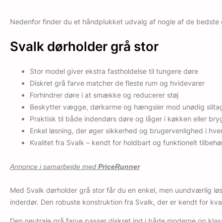
Nedenfor finder du et håndplukket udvalg af nogle af de bedste d
Svalk dørholder grå stor
Stor model giver ekstra fastholdelse til tungere døre
Diskret grå farve matcher de fleste rum og hvidevarer
Forhindrer døre i at smække og reducerer støj
Beskytter vægge, dørkarme og hængsler mod unødig slita
Praktisk til både indendørs døre og låger i køkken eller br
Enkel løsning, der øger sikkerhed og brugervenlighed i hv
Kvalitet fra Svalk – kendt for holdbart og funktionelt tilbehø
Annonce i samarbejde med
PriceRunner
Med Svalk dørholder grå stor får du en enkel, men uundværlig løs
inderdør. Den robuste konstruktion fra Svalk, der er kendt for kvalit
Den neutrale grå farve passer diskret ind i både moderne og klass