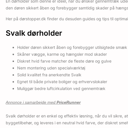
En dørholder som denne er ideel, når du ønsker gennemtræk uden 
den døren sikkert åben og forebygger samtidig skader på hæng
Her på dørstopper.dk finder du desuden guides og tips til optima
Svalk dørholder
Holder døren sikkert åben og forebygger utilsigtede smæk
Skåner vægge, karme og hængsler mod skader
Diskret hvid farve matcher de fleste døre og gulve
Nem montering uden specialværktøj
Solid kvalitet fra anerkendte Svalk
Egnet til både private boliger og erhvervslokaler
Muliggør bedre luftcirkulation ved gennemtræk
Annonce i samarbejde med
PriceRunner
Svalk dørholder er en enkel og effektiv løsning, når du vil sikre
byggetilbehør, og leveres i en neutral hvid farve, der diskret s