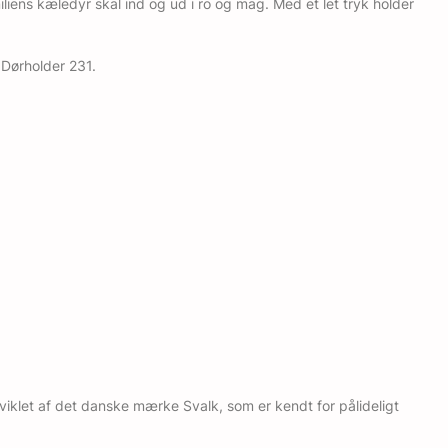
ens kæledyr skal ind og ud i ro og mag. Med et let tryk holder
 Dørholder 231.
viklet af det danske mærke Svalk, som er kendt for pålideligt