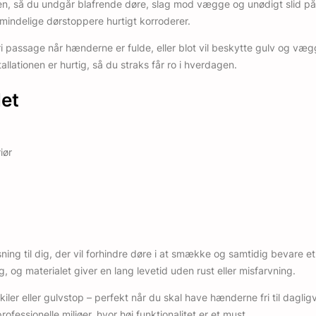
en, så du undgår blafrende døre, slag mod vægge og unødigt slid på h
mindelige dørstoppere hurtigt korroderer.
ri passage når hænderne er fulde, eller blot vil beskytte gulv og væ
allationen er hurtig, så du straks får ro i hverdagen.
let
iør
ning til dig, der vil forhindre døre i at smække og samtidig bevare et
 og materialet giver en lang levetid uden rust eller misfarvning.
iler eller gulvstop – perfekt når du skal have hænderne fri til daglig
ofessionelle miljøer, hvor høj funktionalitet er et must.