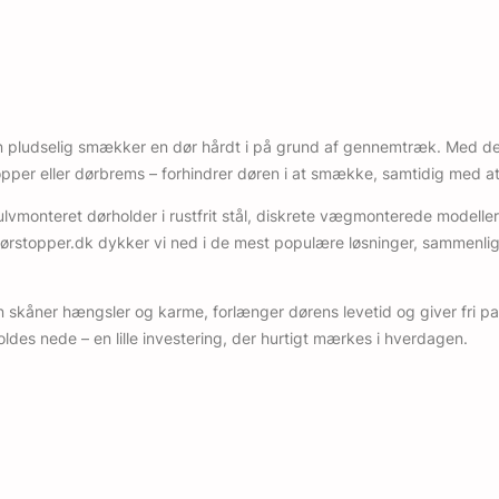
 men pludselig smækker en dør hårdt i på grund af gennemtræk. Med d
per eller dørbrems – forhindrer døren i at smække, samtidig med at 
vmonteret dørholder i rustfrit stål, diskrete vægmonterede modeller 
s dørstopper.dk dykker vi ned i de mest populære løsninger, sammenl
Den skåner hængsler og karme, forlænger dørens levetid og giver fri
oldes nede – en lille investering, der hurtigt mærkes i hverdagen.