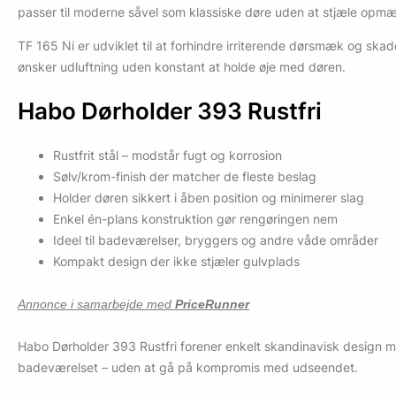
passer til moderne såvel som klassiske døre uden at stjæle op
TF 165 Ni er udviklet til at forhindre irriterende dørsmæk og sk
ønsker udluftning uden konstant at holde øje med døren.
Habo Dørholder 393 Rustfri
Rustfrit stål – modstår fugt og korrosion
Sølv/krom-finish der matcher de fleste beslag
Holder døren sikkert i åben position og minimerer slag
Enkel én-plans konstruktion gør rengøringen nem
Ideel til badeværelser, bryggers og andre våde områder
Kompakt design der ikke stjæler gulvplads
Annonce i samarbejde med
PriceRunner
Habo Dørholder 393 Rustfri forener enkelt skandinavisk design med p
badeværelset – uden at gå på kompromis med udseendet.