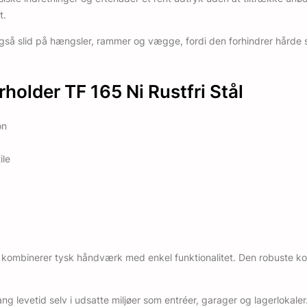
t.
 også slid på hængsler, rammer og vægge, fordi den forhindrer hårde 
lder TF 165 Ni Rustfri Stål
on
ile
r kombinerer tysk håndværk med enkel funktionalitet. Den robuste kon
lang levetid selv i udsatte miljøer som entréer, garager og lagerlokal