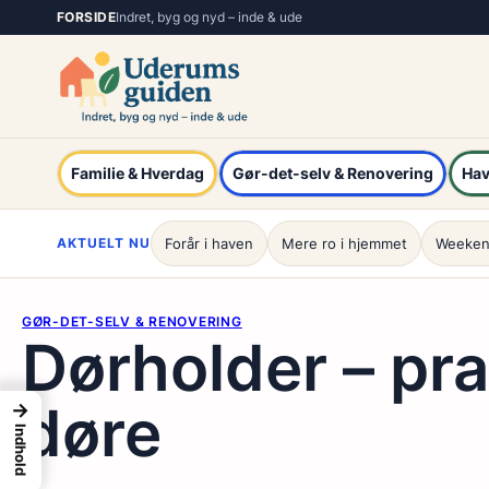
Spring
FORSIDE
Indret, byg og nyd – inde & ude
til
indhold
Familie & Hverdag
Gør-det-selv & Renovering
Hav
AKTUELT NU
Forår i haven
Mere ro i hjemmet
Weeken
GØR-DET-SELV & RENOVERING
Dørholder – pra
døre
→
Indhold