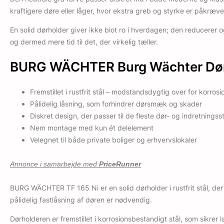
kraftigere døre eller låger, hvor ekstra greb og styrke er påkræve
En solid dørholder giver ikke blot ro i hverdagen; den reducerer
og dermed mere tid til det, der virkelig tæller.
BURG WÄCHTER Burg Wächter Dørho
Fremstillet i rustfrit stål – modstandsdygtig over for korrosi
Pålidelig låsning, som forhindrer dørsmæk og skader
Diskret design, der passer til de fleste dør- og indretningsst
Nem montage med kun ét delelement
Velegnet til både private boliger og erhvervslokaler
Annonce i samarbejde med
PriceRunner
BURG WÄCHTER TF 165 Ni er en solid dørholder i rustfrit stål, de
pålidelig fastlåsning af døren er nødvendig.
Dørholderen er fremstillet i korrosionsbestandigt stål, som sikrer 