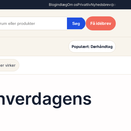
Blogindlæg
Om os
Privatliv
Nyhedsbrev
◎
◌
Få idébrev
Søg
Populært: Dørhåndtag
er virker
l hverdagens