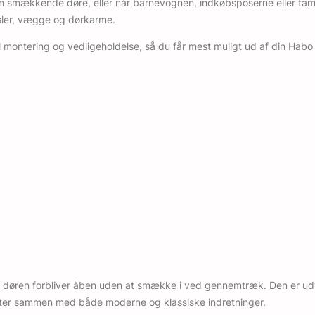
smækkende døre, eller når barnevognen, indkøbsposerne eller famili
sler, vægge og dørkarme.
l montering og vedligeholdelse, så du får mest muligt ud af din Habo
, at døren forbliver åben uden at smække i ved gennemtræk. Den er ud
melter sammen med både moderne og klassiske indretninger.