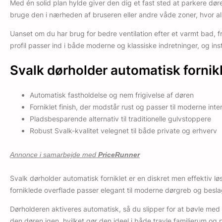
Med én solid plan hylde giver den dig et fast sted at parkere dør
bruge den i nærheden af bruseren eller andre våde zoner, hvor al
Uanset om du har brug for bedre ventilation efter et varmt bad, f
profil passer ind i både moderne og klassiske indretninger, og inst
Svalk dørholder automatisk fornik
Automatisk fastholdelse og nem frigivelse af døren
Forniklet finish, der modstår rust og passer til moderne inter
Pladsbesparende alternativ til traditionelle gulvstoppere
Robust Svalk-kvalitet velegnet til både private og erhverv
Annonce i samarbejde med
PriceRunner
Svalk dørholder automatisk forniklet er en diskret men effektiv løs
forniklede overflade passer elegant til moderne dørgreb og beslag,
Dørholderen aktiveres automatisk, så du slipper for at bøvle med k
den døren igen, hvilket gør den ideel i både travle familierum og pr