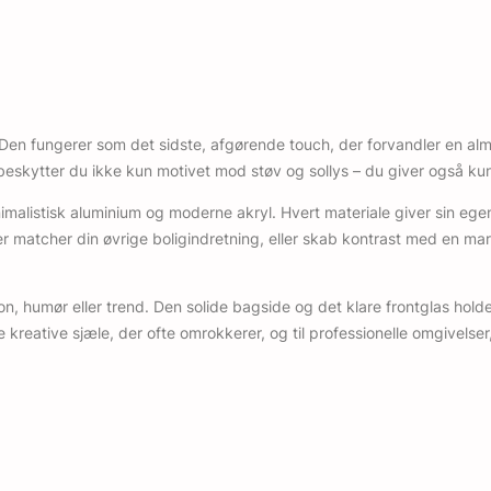
n fungerer som det sidste, afgørende touch, der forvandler en almind
 beskytter du ikke kun motivet mod støv og sollys – du giver også k
imalistisk aluminium og moderne akryl. Hvert materiale giver sin ege
er matcher din øvrige boligindretning, eller skab kontrast med en mar
, humør eller trend. Den solide bagside og det klare frontglas hold
 kreative sjæle, der ofte omrokkerer, og til professionelle omgivelse