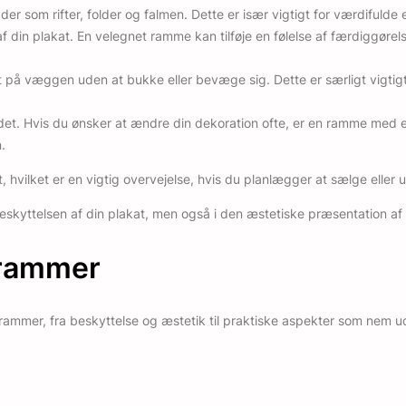
 som rifter, folder og falmen. Dette er især vigtigt for værdifulde e
 din plakat. En velegnet ramme kan tilføje en følelse af færdiggørel
å væggen uden at bukke eller bevæge sig. Dette er særligt vigtigt fo
et. Hvis du ønsker at ændre din dekoration ofte, er en ramme med en
.
vilket er en vigtig overvejelse, hvis du planlægger at sælge eller uds
beskyttelsen af din plakat, men også i den æstetiske præsentation af 
trammer
mmer, fra beskyttelse og æstetik til praktiske aspekter som nem ud