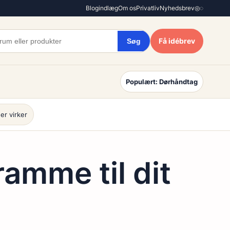
Blogindlæg
Om os
Privatliv
Nyhedsbrev
◎
◌
Få idébrev
Søg
Populært: Dørhåndtag
er virker
amme til dit