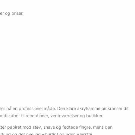
r og priser.
ioner på en professionel måde. Den klare akrylramme omkranser dit
andskaber til receptioner, venteværelser og butikker.
ytter papiret mod støv, snavs og fedtede fingre, mens den
rk ud og det nye ind – hurtigt og uden værktøj.