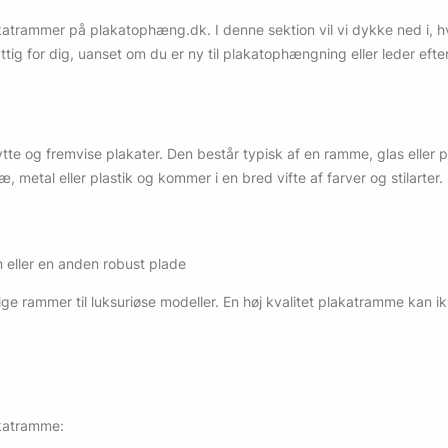
akatrammer på plakatophæng.dk. I denne sektion vil vi dykke ned i, h
tig for dig, uanset om du er ny til plakatophængning eller leder eft
te og fremvise plakater. Den består typisk af en ramme, glas eller pl
 metal eller plastik og kommer i en bred vifte af farver og stilarter.
eller en anden robust plade
lige rammer til luksuriøse modeller. En høj kvalitet plakatramme kan 
lakatramme: