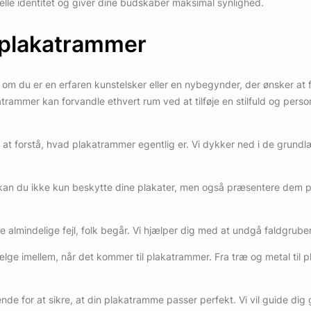
uelle identitet og giver dine budskaber maksimal synlighed.
e plakatrammer
t om du er en erfaren kunstelsker eller en nybegynder, der ønsker at
trammer kan forvandle ethvert rum ved at tilføje en stilfuld og pers
t at forstå, hvad plakatrammer egentlig er. Vi dykker ned i de grundl
kan du ikke kun beskytte dine plakater, men også præsentere dem p
almindelige fejl, folk begår. Vi hjælper dig med at undgå faldgruber
ælge imellem, når det kommer til plakatrammer. Fra træ og metal til pl
rende for at sikre, at din plakatramme passer perfekt. Vi vil guide d