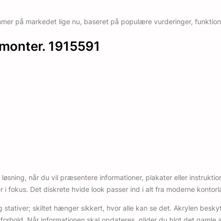
mer på markedet lige nu, baseret på populære vurderinger, funktione
 monter. 1915591
øsning, når du vil præsentere informationer, plakater eller instrukt
 fokus. Det diskrete hvide look passer ind i alt fra moderne kontorl
tativer; skiltet hænger sikkert, hvor alle kan se det. Akrylen besk
orhold. Når informationen skal opdateres, glider du blot det gamle a