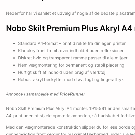
Nedenfor har vi samlet et udvalg af nogle af de bedste plakatram
Nobo Skilt Premium Plus Akryl A4
Standard A4-format – print direkte fra din egen printer
Klar akrylfront fremhæver indholdet uden refleksioner
Diskret hvid og transparent ramme passer til alle miljøer
Nem vægmontering for permanent og stabil placering
Hurtigt skift af indhold uden brug af værktøj
Robust akryl beskytter mod støv, fugt og fingeraftryk
Annonce i samarbejde med
PriceRunner
Nobo Skilt Premium Plus Akryl A4 monter. 1915591 er den smarte l
A4-print uden at stjæle opmærksomheden, så budskabet forbliver i
Med den vægmonterede konstruktion slipper du for løse borde og s
gennemsigtige front sørger for maksimal læsbarhed under alle lysf