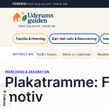
Spring
FORSIDE
Indret, byg og nyd – inde & ude
til
indhold
Familie & Hverdag
Gør-det-selv & Renovering
Hav
AKTUELT NU
Forår i haven
Mere ro i hjemmet
Weeken
INDRETNING & DEKORATION
Plakatramme: F
motiv
→
Indhold