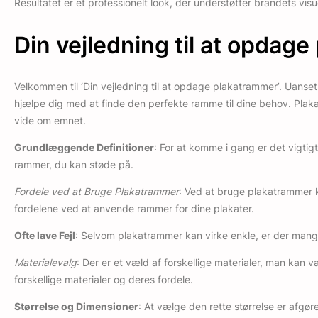
Resultatet er et professionelt look, der understøtter brandets vis
Din vejledning til at opdag
Velkommen til ‘Din vejledning til at opdage plakatrammer’. Uanse
hjælpe dig med at finde den perfekte ramme til dine behov. Plaka
vide om emnet.
Grundlæggende Definitioner
: For at komme i gang er det vigtig
rammer, du kan støde på.
Fordele ved at Bruge Plakatrammer
: Ved at bruge plakatrammer 
fordelene ved at anvende rammer for dine plakater.
Ofte lave Fejl
: Selvom plakatrammer kan virke enkle, er der mange 
Materialevalg
: Der er et væld af forskellige materialer, man kan v
forskellige materialer og deres fordele.
Størrelse og Dimensioner
: At vælge den rette størrelse er afgø