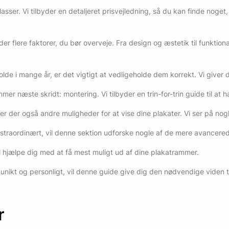
asser. Vi tilbyder en detaljeret prisvejledning, så du kan finde noge
 der flere faktorer, du bør overveje. Fra design og æstetik til funktio
lde i mange år, er det vigtigt at vedligeholde dem korrekt. Vi giver d
mer næste skridt: montering. Vi tilbyder en trin-for-trin guide til a
 der også andre muligheder for at vise dine plakater. Vi ser på nogle 
 ekstraordinært, vil denne sektion udforske nogle af de mere avance
r vil hjælpe dig med at få mest muligt ud af dine plakatrammer.
ikt og personligt, vil denne guide give dig den nødvendige viden til 
r