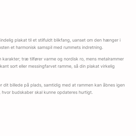
elig plakat til et stilfuldt blikfang, uanset om den hænger i
unsten et harmonisk samspil med rummets indretning.
n karakter; træ tilfører varme og nordisk ro, mens metalrammer
kant sort eller messingfarvet ramme, så din plakat virkelig
er dit billede på plads, samtidig med at rammen kan åbnes igen
r, hvor budskaber skal kunne opdateres hurtigt.