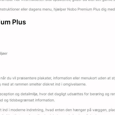
sinstruktioner eller dagens menu, hjælper Nobo Premium Plus dig me
ium Plus
ljøer
g, når du vil præsentere plakater, information eller menukort uden a
ig med at rammen smelter diskret ind i omgivelserne.
 reception og detailmiljø, hvor det dagligt udsættes for berøring og r
lbud og tidsbegrænset information.
kt ind i moderne indretning, hvad enten den hænger på væggen, plac